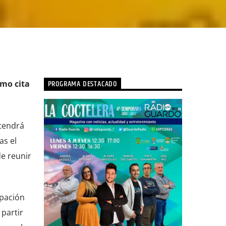
PROGRAMA DESTACADO
omo cita
tendrá
as el
de reunir
ipación
 partir