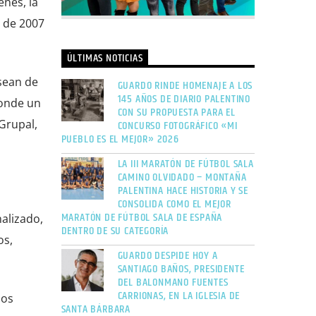
enes, la
s de 2007
ÚLTIMAS NOTICIAS
sean de
GUARDO RINDE HOMENAJE A LOS
145 AÑOS DE DIARIO PALENTINO
donde un
CON SU PROPUESTA PARA EL
Grupal,
CONCURSO FOTOGRÁFICO «MI
PUEBLO ES EL MEJOR» 2026
LA III MARATÓN DE FÚTBOL SALA
CAMINO OLVIDADO – MONTAÑA
PALENTINA HACE HISTORIA Y SE
CONSOLIDA COMO EL MEJOR
MARATÓN DE FÚTBOL SALA DE ESPAÑA
alizado,
DENTRO DE SU CATEGORÍA
os,
GUARDO DESPIDE HOY A
SANTIAGO BAÑOS, PRESIDENTE
DEL BALONMANO FUENTES
CARRIONAS, EN LA IGLESIA DE
los
SANTA BÁRBARA