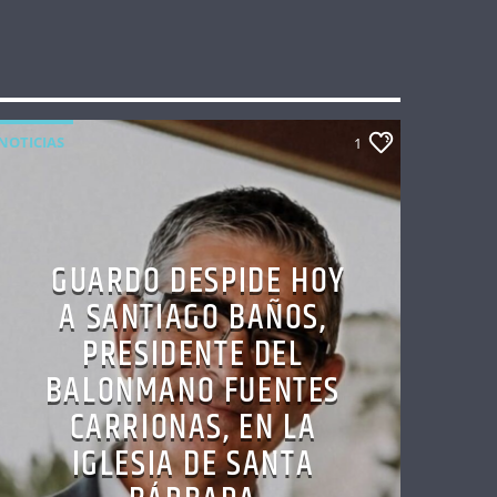
NOTICIAS
1
GUARDO DESPIDE HOY
A SANTIAGO BAÑOS,
PRESIDENTE DEL
BALONMANO FUENTES
CARRIONAS, EN LA
IGLESIA DE SANTA