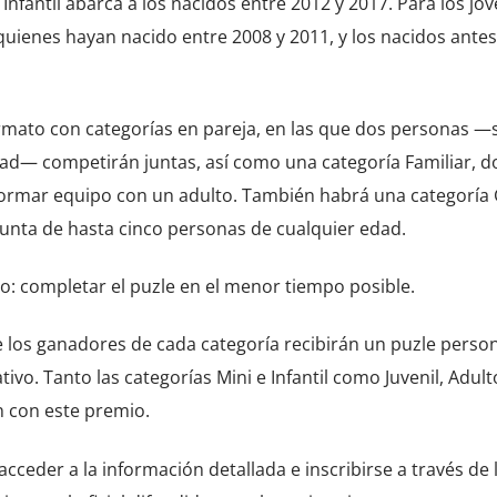
Infantil abarca a los nacidos entre 2012 y 2017. Para los jóv
 quienes hayan nacido entre 2008 y 2011, y los nacidos ante
rmato con categorías en pareja, en las que dos personas —
edad— competirán juntas, así como una categoría Familiar, 
á formar equipo con un adulto. También habrá una categoría 
junta de hasta cinco personas de cualquier edad.
mo: completar el puzle en el menor tiempo posible.
los ganadores de cada categoría recibirán un puzle person
vo. Tanto las categorías Mini e Infantil como Juvenil, Adult
n con este premio.
ceder a la información detallada e inscribirse a través de 