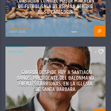
CONSOLIDA COMO EL MEJOR MARATÓN
DE FÚTBOL SALA DE ESPAÑA DENTRO
DE SU CATEGORÍA
Radio Guardo
28/07/2026
NOTICIAS
1
GUARDO DESPIDE HOY A SANTIAGO
BAÑOS, PRESIDENTE DEL BALONMANO
FUENTES CARRIONAS, EN LA IGLESIA
DE SANTA BÁRBARA