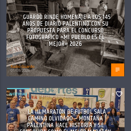
GUARDO RINDE HOMENAJE A LOS 145
AÑOS DE DIARIO PALENTINO CON SU
PROPUESTA PARA EL CONCURSO
FOTOGRÁFICO «MI PUEBLO ES EL
MEJOR» 2026
Radio Guardo
01/08/2026
NOTICIAS
0
LA III MARATÓN DE FÚTBOL SALA
CAMINO OLVIDADO – MONTAÑA
PALENTINA HACE HISTORIA Y SE