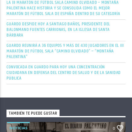
LA III MARATÓN DE FÚTBOL SALA CAMINO OLVIDADO – MONTAÑA
PALENTINA HACE HISTORIA Y SE CONSOLIDA COMO EL MEJOR
MARATÓN DE FÚTBOL SALA DE ESPAÑA DENTRO DE SU CATEGORÍA
GUARDO DESPIDE HOY A SANTIAGO BAÑOS, PRESIDENTE DEL
BALONMANO FUENTES CARRIONAS, EN LA IGLESIA DE SANTA
BÁRBARA
GUARDO REUNIRÁ A 36 EQUIPOS Y MÁS DE 430 JUGADORES EN EL III
MARATÓN DE FÚTBOL SALA “CAMINO OLVIDADO” – “MONTAÑA
PALENTINA”
CONVOCADA EN GUARDO PARA HOY UNA CONCENTRACIÓN
CIUDADANA EN DEFENSA DEL CENTRO DE SALUD Y DE LA SANIDAD
PÚBLICA
TAMBIÉN TE PUEDE GUSTAR
NOTICIAS
0