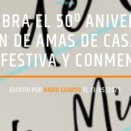
NOTICIAS
BRA EL 50º ANIVE
N DE AMAS DE CA
 FESTIVA Y CONME
ESCRITO POR
RADIO GUARDO
EL 13/05/2025