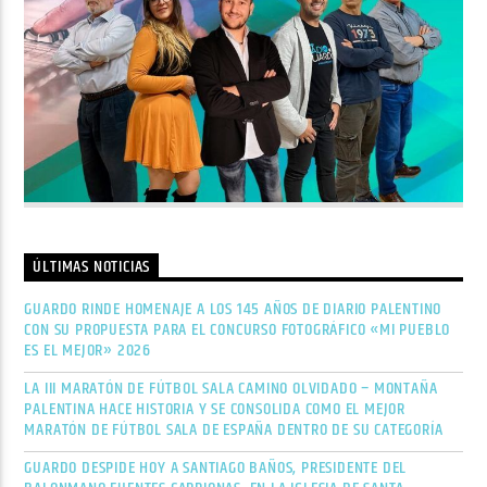
ÚLTIMAS NOTICIAS
GUARDO RINDE HOMENAJE A LOS 145 AÑOS DE DIARIO PALENTINO
CON SU PROPUESTA PARA EL CONCURSO FOTOGRÁFICO «MI PUEBLO
ES EL MEJOR» 2026
LA III MARATÓN DE FÚTBOL SALA CAMINO OLVIDADO – MONTAÑA
PALENTINA HACE HISTORIA Y SE CONSOLIDA COMO EL MEJOR
MARATÓN DE FÚTBOL SALA DE ESPAÑA DENTRO DE SU CATEGORÍA
GUARDO DESPIDE HOY A SANTIAGO BAÑOS, PRESIDENTE DEL