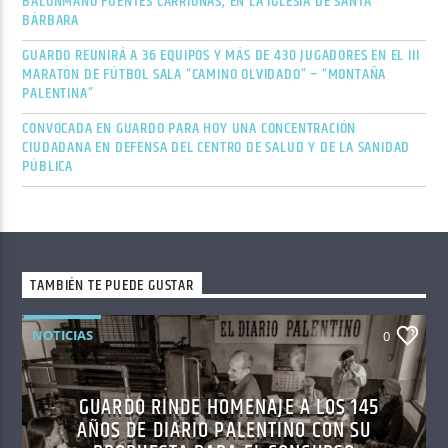
BALONMANO FUENTES CARRIONAS, EN LA IGLESIA DE SANTA
BÁRBARA
GUARDO REUNIRÁ A 36 EQUIPOS Y MÁS DE 430 JUGADORES EN EL III
MARATÓN DE FÚTBOL SALA “CAMINO OLVIDADO” – “MONTAÑA
PALENTINA”
CONVOCADA EN GUARDO PARA HOY UNA CONCENTRACIÓN
CIUDADANA EN DEFENSA DEL CENTRO DE SALUD Y DE LA SANIDAD
PÚBLICA
TAMBIÉN TE PUEDE GUSTAR
NOTICIAS
0
GUARDO RINDE HOMENAJE A LOS 145
AÑOS DE DIARIO PALENTINO CON SU