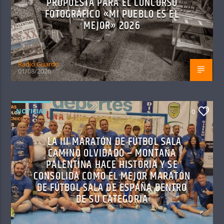
PROPUESTA PARA EL CONCURSO
FOTOGRÁFICO «MI PUEBLO ES EL
MEJOR» 2026
Radio Guardo
01/08/2026
NOTICIAS
0
LA III MARATÓN DE FÚTBOL SALA
CAMINO OLVIDADO – MONTAÑA
PALENTINA HACE HISTORIA Y SE
CONSOLIDA COMO EL MEJOR MARATÓN
DE FÚTBOL SALA DE ESPAÑA DENTRO
DE SU CATEGORÍA