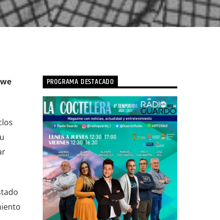
PROGRAMA DESTACADO
owe
clos
tu
ar
stado
miento