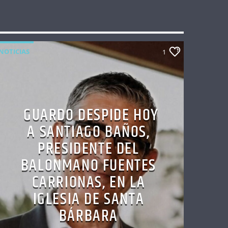
NOTICIAS
1
GUARDO DESPIDE HOY
A SANTIAGO BAÑOS,
PRESIDENTE DEL
BALONMANO FUENTES
CARRIONAS, EN LA
IGLESIA DE SANTA
BÁRBARA