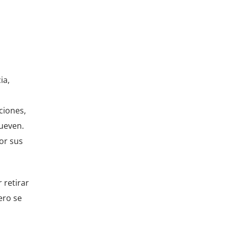
ia,
ciones,
mueven.
or sus
 retirar
ero se