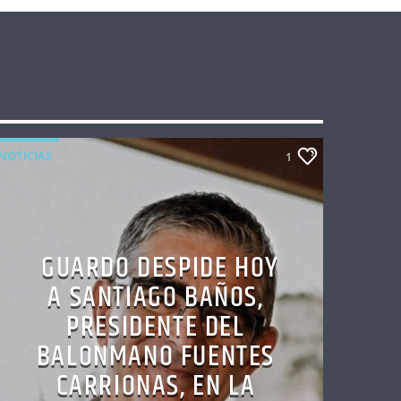
NOTICIAS
1
GUARDO DESPIDE HOY
A SANTIAGO BAÑOS,
PRESIDENTE DEL
BALONMANO FUENTES
CARRIONAS, EN LA