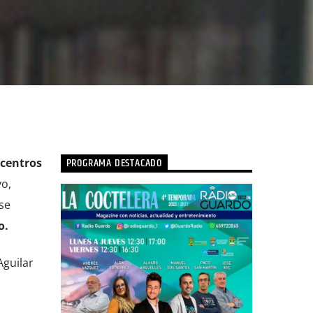
PROGRAMA DESTACADO
 centros
vo,
se
o.
Aguilar