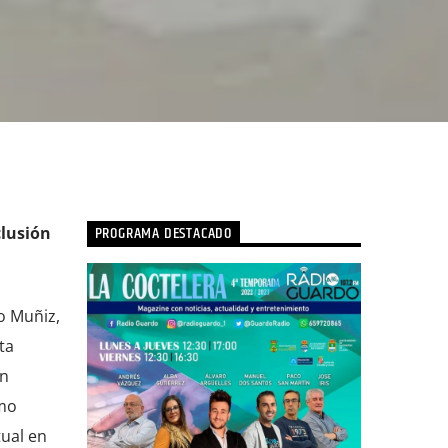
PROGRAMA DESTACADO
clusión
o Muñiz,
ta
ón
omo
tual en