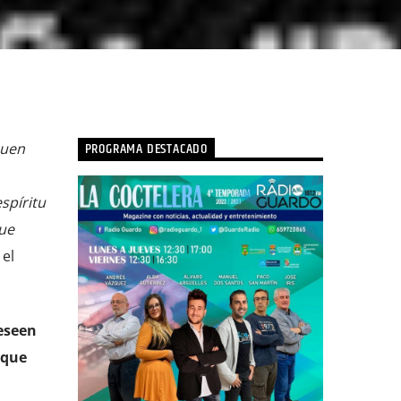
PROGRAMA DESTACADO
buen
spíritu
ue
 el
eseen
 que