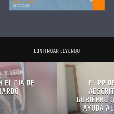
Radio Guardo
28/07/2026
CONTINUAR LEYENDO
N EL DIA DE
EL PP D
UARDO
ADSCRIT
GOBIERNO Q
AYUDA AL