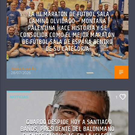
LA III MARATÓN DE FÚTBOL SALA
CAMINO OLVIDADO – MONTAÑA
PALENTINA HACE HISTORIA Y SE
CONSOLIDA COMO EL MEJOR MARATÓN
DE FÚTBOL SALA DE ESPAÑA DENTRO
DE SU CATEGORÍA
Radio Guardo
28/07/2026
NOTICIAS
1
GUARDO DESPIDE HOY A SANTIAGO
BAÑOS, PRESIDENTE DEL BALONMANO