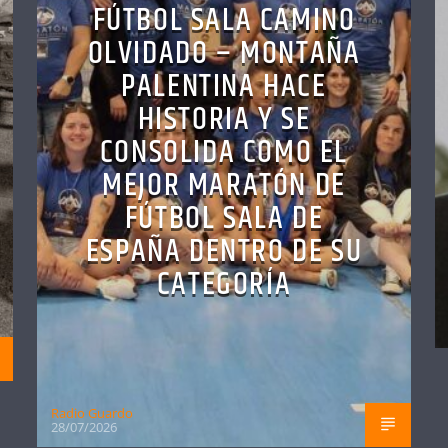
FÚTBOL SALA CAMINO
OLVIDADO – MONTAÑA
PALENTINA HACE
HISTORIA Y SE
CONSOLIDA COMO EL
MEJOR MARATÓN DE
FÚTBOL SALA DE
ESPAÑA DENTRO DE SU
CATEGORÍA
Radio Guardo
28/07/2026