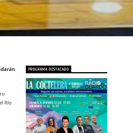
PROGRAMA DESTACADO
undarán
oro
el Río