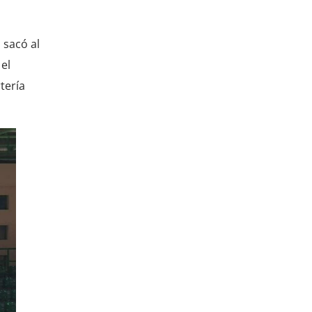
 sacó al
el
tería