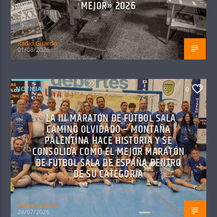
MEJOR» 2026
Radio Guardo
01/08/2026
NOTICIAS
0
LA III MARATÓN DE FÚTBOL SALA
CAMINO OLVIDADO – MONTAÑA
PALENTINA HACE HISTORIA Y SE
CONSOLIDA COMO EL MEJOR MARATÓN
DE FÚTBOL SALA DE ESPAÑA DENTRO
DE SU CATEGORÍA
Radio Guardo
28/07/2026