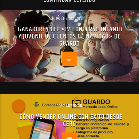
CONTINUAR LEYENDO
POST SIGUIENTE
GANADORES DEL «IV CONCURSO INFANTIL
Y JUVENIL DE CUENTOS DE NAVIDAD» DE
GUARDO
POST ANTERIOR
CÓMO VENDER ONLINE CON ÉXITO DESDE
CERO