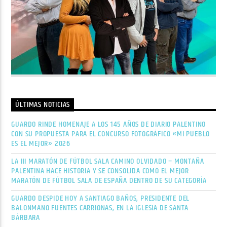
ÚLTIMAS NOTICIAS
GUARDO RINDE HOMENAJE A LOS 145 AÑOS DE DIARIO PALENTINO
CON SU PROPUESTA PARA EL CONCURSO FOTOGRÁFICO «MI PUEBLO
ES EL MEJOR» 2026
LA III MARATÓN DE FÚTBOL SALA CAMINO OLVIDADO – MONTAÑA
PALENTINA HACE HISTORIA Y SE CONSOLIDA COMO EL MEJOR
MARATÓN DE FÚTBOL SALA DE ESPAÑA DENTRO DE SU CATEGORÍA
GUARDO DESPIDE HOY A SANTIAGO BAÑOS, PRESIDENTE DEL
BALONMANO FUENTES CARRIONAS, EN LA IGLESIA DE SANTA
BÁRBARA