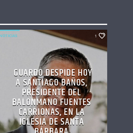
NOTICIAS
1
GUARDO DESPIDE HOY
A SANTIAGO BAÑOS,
PRESIDENTE DEL
BALONMANO FUENTES
CARRIONAS, EN LA
IGLESIA DE SANTA
BÁRBARA