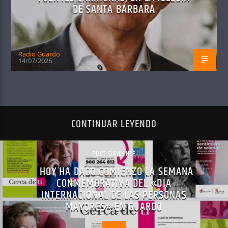
DE SANTA BÁRBARA
Radio Guardo
14/07/2026
CONTINUAR LEYENDO
POST SIGUIENTE
HOY HA DADO COMIENZO LA SEMANA
CONMEMORATIVA DEL «DÍA
INTERNACIONAL DE LAS PERSONAS
MAYORES» EN GUARDO