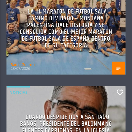
LA III MARATÓN DE FÚTBOL SALA
CAMINO OLVIDADO – MONTAÑA
PALENTINA HACE HISTORIA Y SE
CONSOLIDA COMO EL MEJOR MARATÓN
DE FÚTBOL SALA DE ESPAÑA DENTRO
DE SU CATEGORÍA
Radio Guardo
28/07/2026
NOTICIAS
1
GUARDO DESPIDE HOY A SANTIAGO
BAÑOS, PRESIDENTE DEL BALONMANO
FUENTES CARRIONAS, EN LA IGLESIA