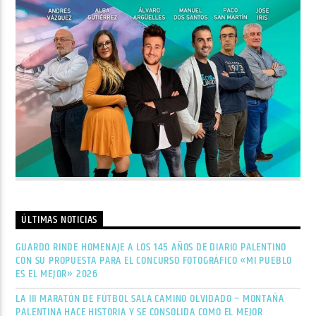
ÚLTIMAS NOTICIAS
GUARDO RINDE HOMENAJE A LOS 145 AÑOS DE DIARIO PALENTINO
CON SU PROPUESTA PARA EL CONCURSO FOTOGRÁFICO «MI PUEBLO
ES EL MEJOR» 2026
LA III MARATÓN DE FÚTBOL SALA CAMINO OLVIDADO – MONTAÑA
PALENTINA HACE HISTORIA Y SE CONSOLIDA COMO EL MEJOR