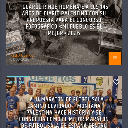
GUARDO RINDE HOMENAJE A LOS 145
AÑOS DE DIARIO PALENTINO CON SU
PROPUESTA PARA EL CONCURSO
FOTOGRÁFICO «MI PUEBLO ES EL
MEJOR» 2026
Radio Guardo
01/08/2026
NOTICIAS
0
LA III MARATÓN DE FÚTBOL SALA
CAMINO OLVIDADO – MONTAÑA
PALENTINA HACE HISTORIA Y SE
CONSOLIDA COMO EL MEJOR MARATÓN
DE FÚTBOL SALA DE ESPAÑA DENTRO