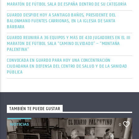
MARATÓN DE FÚTBOL SALA DE ESPAÑA DENTRO DE SU CATEGORÍA
GUARDO DESPIDE HOY A SANTIAGO BAÑOS, PRESIDENTE DEL
BALONMANO FUENTES CARRIONAS, EN LA IGLESIA DE SANTA
BÁRBARA
GUARDO REUNIRÁ A 36 EQUIPOS Y MÁS DE 430 JUGADORES EN EL III
MARATÓN DE FÚTBOL SALA “CAMINO OLVIDADO” – “MONTAÑA
PALENTINA”
CONVOCADA EN GUARDO PARA HOY UNA CONCENTRACIÓN
CIUDADANA EN DEFENSA DEL CENTRO DE SALUD Y DE LA SANIDAD
PÚBLICA
TAMBIÉN TE PUEDE GUSTAR
NOTICIAS
0