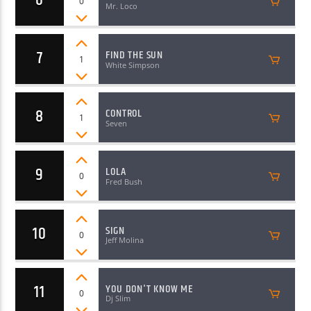
0
Mr. Loco
7
FIND THE SUN
1
White Simpson
8
CONTROL
1
Seven
9
LOLA
0
Fred Bush
10
SIGN
0
Jeff Molina
11
YOU DON'T KNOW ME
0
Dj Slim