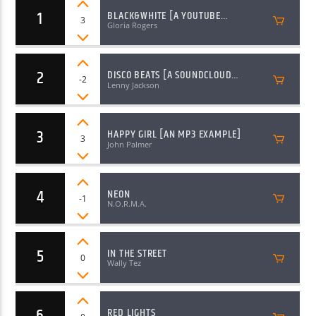
1
BLACK&WHITE [A YOUTUBE
3
EXAMPLE]
Gloria Rogers
2
DISCO BEATS [A SOUNDCLOUD
-2
EXAMPLE]
Lenny Jackson
Radio AMGu
3
HAPPY GIRL [AN MP3 EXAMPLE]
3
John Palmer
4
NEON
-1
N.O.R.M.A.
5
IN THE STREET
0
Wally Tez
6
RED LIGHTS