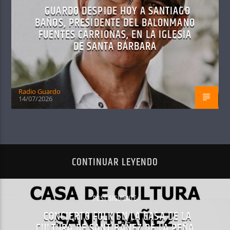
GUARDO DESPIDE HOY A SANTIAGO
BAÑOS, PRESIDENTE DEL BALONMANO
FUENTES CARRIONAS, EN LA IGLESIA
DE SANTA BÁRBARA
Radio Guardo
14/07/2026
CONTINUAR LEYENDO
POST SIGUIENTE
CONCIERTO FOLK EN LA CASA DE LA
CULTURA DE SANTIBÁÑEZ DE LA PEÑA