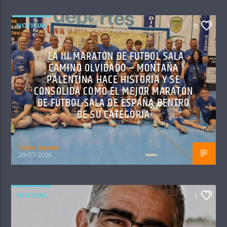
NOTICIAS
0
LA III MARATÓN DE FÚTBOL SALA
CAMINO OLVIDADO – MONTAÑA
PALENTINA HACE HISTORIA Y SE
CONSOLIDA COMO EL MEJOR MARATÓN
DE FÚTBOL SALA DE ESPAÑA DENTRO
DE SU CATEGORÍA
Radio Guardo
28/07/2026
NOTICIAS
1