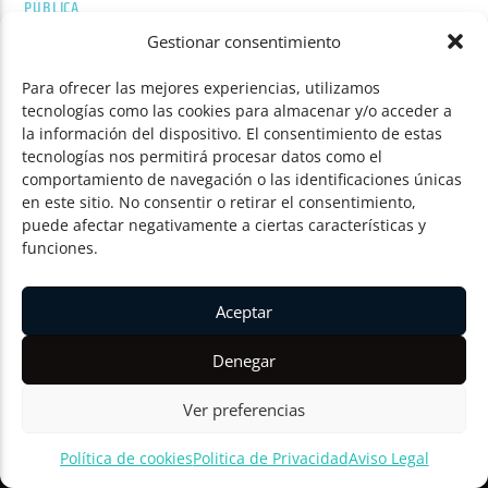
PÚBLICA
Gestionar consentimiento
Para ofrecer las mejores experiencias, utilizamos
tecnologías como las cookies para almacenar y/o acceder a
la información del dispositivo. El consentimiento de estas
TAMBIÉN TE PUEDE GUSTAR
tecnologías nos permitirá procesar datos como el
comportamiento de navegación o las identificaciones únicas
NOTICIAS
0
en este sitio. No consentir o retirar el consentimiento,
puede afectar negativamente a ciertas características y
funciones.
GUARDO RINDE HOMENAJE A LOS 145
AÑOS DE DIARIO PALENTINO CON SU
Aceptar
PROPUESTA PARA EL CONCURSO
FOTOGRÁFICO «MI PUEBLO ES EL
Denegar
MEJOR» 2026
Ver preferencias
Radio Guardo
Política de cookies
Politica de Privacidad
Aviso Legal
01/08/2026