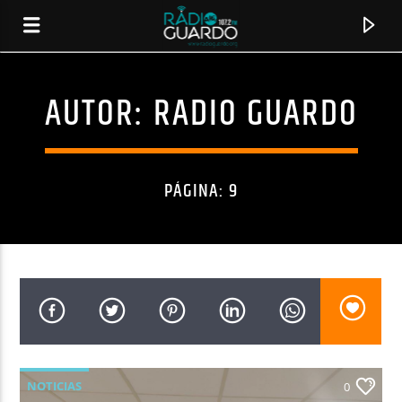
AUTOR:
RADIO GUARDO
PÁGINA: 9
CANCIÓN ACTUAL
TÍTULO
ARTISTA
NOTICIAS
0