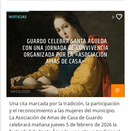
NOTICIAS
0
GUARDO CELEBRA SANTA ÁGUEDA
CON UNA JORNADA DE CONVIVENCIA
ORGANIZADA POR LA «ASOCIACIÓN
AMAS DE CASA»
Radio Guardo
04/02/2026
Una cita marcada por la tradición, la participación
y el reconocimiento a las mujeres del municipio.
La Asociación de Amas de Casa de Guardo
celebrará mañana jueves 5 de febrero de 2026 la