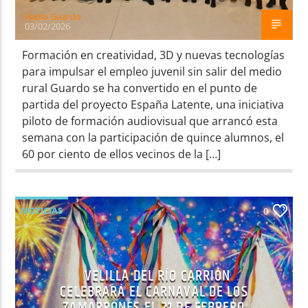
Radio Guardo
03/02/2026
Formación en creatividad, 3D y nuevas tecnologías
para impulsar el empleo juvenil sin salir del medio
rural Guardo se ha convertido en el punto de
partida del proyecto España Latente, una iniciativa
piloto de formación audiovisual que arrancó esta
semana con la participación de quince alumnos, el
60 por ciento de ellos vecinos de la […]
NOTICIAS
0
VELILLA DEL RÍO CARRIÓN
CELEBRARÁ EL CARNAVAL DE LOS
ZAMARRONES EL 21 DE FEBRERO