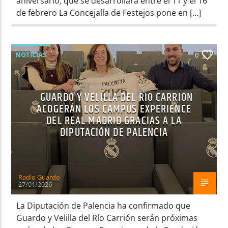
aniversario, que se desarrollará entre el 11 y el 16
de febrero La Concejalía de Festejos pone en […]
NOTICIAS
0
GUARDO Y VELILLA DEL RÍO CARRIÓN
ACOGERÁN LOS CAMPUS EXPERIENCE
DEL REAL MADRID GRACIAS A LA
DIPUTACIÓN DE PALENCIA
Radio Guardo
27/01/2026
La Diputación de Palencia ha confirmado que
Guardo y Velilla del Río Carrión serán próximas