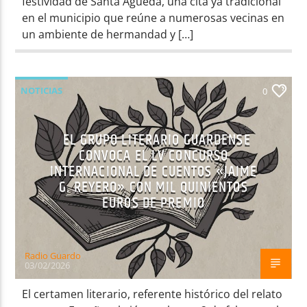
festividad de Santa Águeda, una cita ya tradicional
en el municipio que reúne a numerosas vecinas en
un ambiente de hermandad y […]
NOTICIAS
0
EL GRUPO LITERARIO GUARDENSE
CONVOCA EL LV CONCURSO
INTERNACIONAL DE CUENTOS «JAIME
G. REYERO» CON MIL QUINIENTOS
EUROS DE PREMIO
Radio Guardo
03/02/2026
El certamen literario, referente histórico del relato