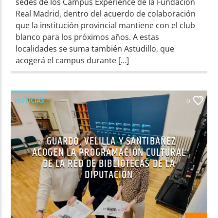
sedes de los Campus Experience de la Fundación
Real Madrid, dentro del acuerdo de colaboración
que la institución provincial mantiene con el club
blanco para los próximos años. A estas
localidades se suma también Astudillo, que
acogerá el campus durante […]
NOTICIAS
0
GUARDO, VELILLA Y SANTIBÁÑEZ
ACOGEN LA PROGRAMACIÓN CULTURAL
DE LA RED DE BIBLIOTECAS DE LA
DIPUTACIÓN
Radio Guardo